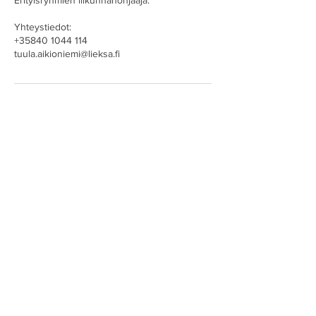
Yhteystiedot:
+35840 1044 114
tuula.aikioniemi@lieksa.fi
ProFTraining Finland Oy
Asiakaspalvelu
044 989 6853
ma-pe klo 9-16
info@proftraining.fi