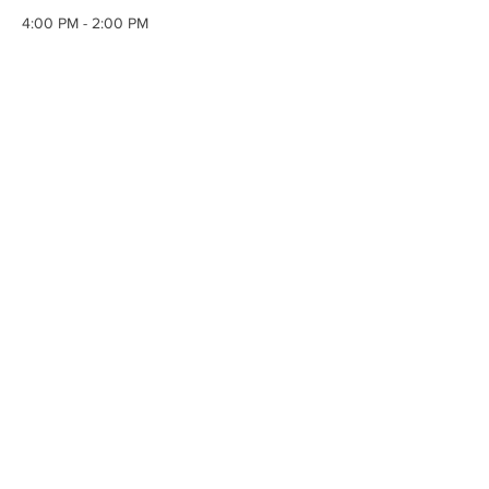
4:00 PM - 2:00 PM
22 hours
FasciaMethod -ohjaajan peruskoulutus
(etäkoulutus) pe-la
Zoom etäkoulutus
Katso kaikki
ProFTraining Finland Oy
Asiakaspalvelu