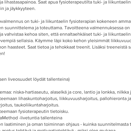
ja lihastasapainoa. Saat apua fysioterapeutilta tuki- ja liikuntaelin
in ja jäykkyyteen.
valmennus on tuki- ja liikuntaelin fysioterapian kokeneen ammat
n suunnittelema ja toteuttama. Tavoitteena valmennuksessa on
ja vahvistaa kehoa siten, että ennaltaehkäiset tuki- ja liikuntaelin 
evempiä sellaisia. Käymme läpi koko kehon yleisimmät liikkuvuu
non haasteet. Saat tietoa ja tehokkaat treenit. Lisäksi treeneistä 
en!
en liveosuudet löydät tallenteina)
eemaa: niska-hartiaseutu, alaselkä ja core, lantio ja lonkka, nilkka j
teemaan lihaskuntoharjoitus, liikkuvuusharjoitus, pallohieronta j
joitus, taukoliikuntaharjoitus.
teemaan fysioterapeutin tietoisku.
iaMethod -livetuntia tallenteina
en laatiminen ja oman toiminnan ohjaus - kuinka suunnitelmasta 
 asetus tehtävä ja motivaatiotehtävä - miksi olen mukana.