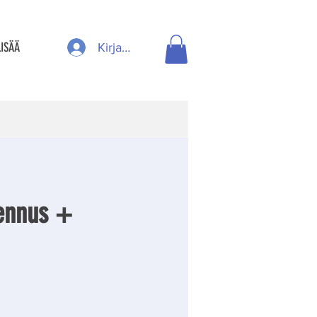
LISÄÄ
Kirjaudu
ennus +