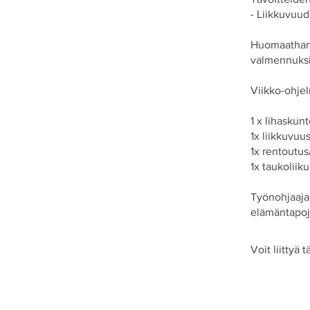
- Liikkuvuud
Huomaathan,
valmennuksi
Viikko-ohje
1 x lihaskun
1x liikkuvuu
1x rentoutus
1x taukoliik
Työnohjaaja 
elämäntapoj
Voit liittyä