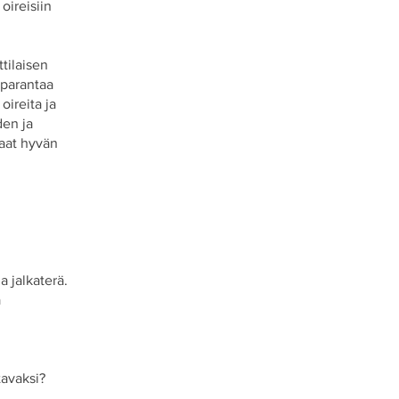
 oireisiin
tilaisen
 parantaa
oireita ja
den ja
saat hyvän
a jalkaterä.
a
tavaksi?