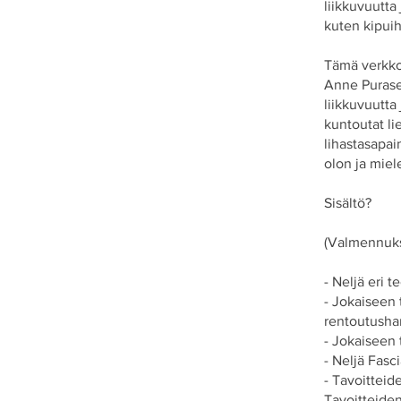
liikkuvuutta 
kuten kipuih
Tämä verkko
Anne Purase
liikkuvuutta 
kuntoutat li
lihastasapai
olon ja miel
Sisältö?
(Valmennuks
- Neljä eri t
- Jokaiseen 
rentoutushar
- Jokaiseen 
- Neljä Fasc
- Tavoitteid
Tavoitteiden