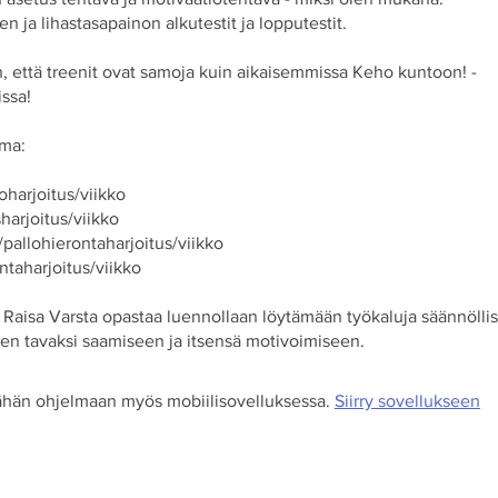
en ja lihastasapainon alkutestit ja lopputestit.
 että treenit ovat samoja kuin aikaisemmissa Keho kuntoon! -
ssa!
lma:
toharjoitus/viikko
sharjoitus/viikko
/pallohierontaharjoitus/viikko
untaharjoitus/viikko
Raisa Varsta opastaa luennollaan löytämään työkaluja säännölli
en tavaksi saamiseen ja itsensä motivoimiseen.
 tähän ohjelmaan myös mobiilisovelluksessa.
Siirry sovellukseen