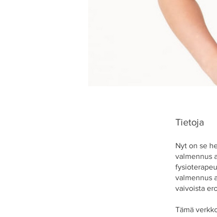
Tietoja
Nyt on se h
valmennus a
fysioterapeu
valmennus au
vaivoista er
Tämä verkkov