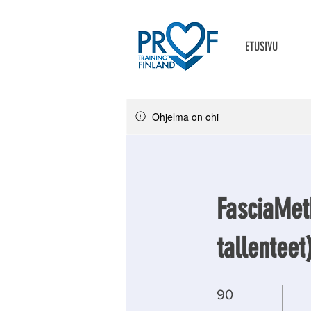
ETUSIVU
Ohjelma on ohi
FasciaMet
tallenteet
90 päivää
90