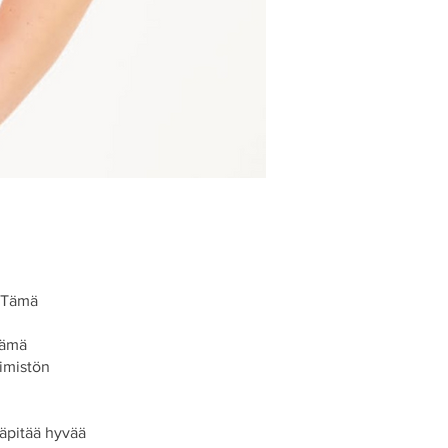
! Tämä
n
tämä
limistön
läpitää hyvää