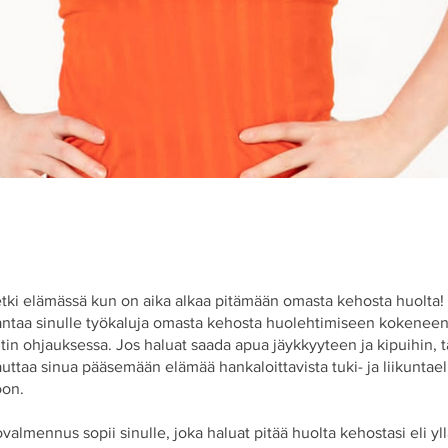
etki elämässä kun on aika alkaa pitämään omasta kehosta huolta
ntaa sinulle työkaluja omasta kehosta huolehtimiseen kokenee
tin ohjauksessa. Jos haluat saada apua jäykkyyteen ja kipuihin, 
ttaa sinua pääsemään elämää hankaloittavista tuki- ja liikuntae
oon.
almennus sopii sinulle, joka haluat pitää huolta kehostasi eli yl