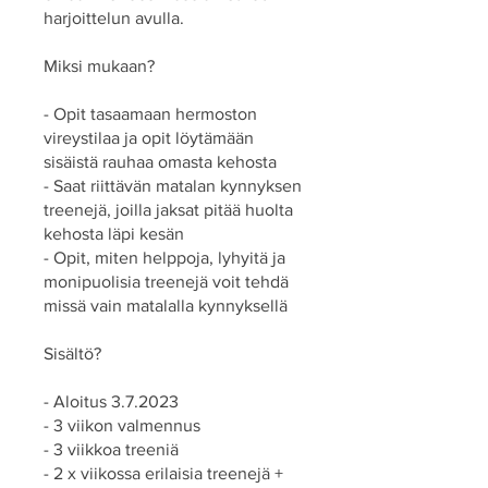
harjoittelun avulla.
Miksi mukaan?
- Opit tasaamaan hermoston
vireystilaa ja opit löytämään
sisäistä rauhaa omasta kehosta
- Saat riittävän matalan kynnyksen
treenejä, joilla jaksat pitää huolta
kehosta läpi kesän
- Opit, miten helppoja, lyhyitä ja
monipuolisia treenejä voit tehdä
missä vain matalalla kynnyksellä
Sisältö?
- Aloitus 3.7.2023
- 3 viikon valmennus
- 3 viikkoa treeniä
- 2 x viikossa erilaisia treenejä +