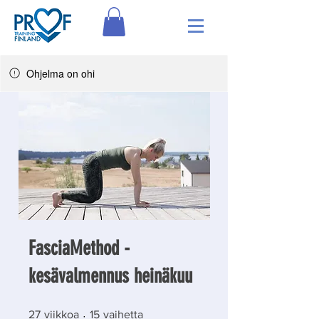
Ohjelma on ohi
FasciaMethod -
kesävalmennus heinäkuu
27 viikkoa
15 vaihetta
27
viikkoa
15
vaihetta