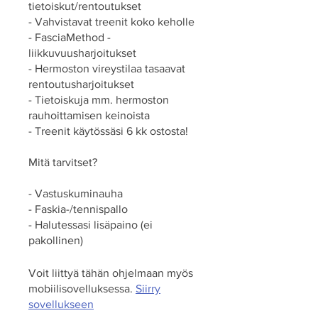
tietoiskut/rentoutukset
- Vahvistavat treenit koko keholle
- FasciaMethod -
liikkuvuusharjoitukset
- Hermoston vireystilaa tasaavat
rentoutusharjoitukset
- Tietoiskuja mm. hermoston
rauhoittamisen keinoista
- Treenit käytössäsi 6 kk ostosta!
Mitä tarvitset?
- Vastuskuminauha
- Faskia-/tennispallo
- Halutessasi lisäpaino (ei
pakollinen)
Voit liittyä tähän ohjelmaan myös
mobiilisovelluksessa.
Siirry
sovellukseen