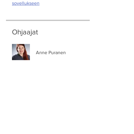
sovellukseen
Ohjaajat
Anne Puranen
Hinta
5,00 €
Ilmoittaudu