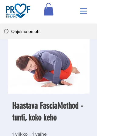
Ohjelma on ohi
Haastava FasciaMethod -
tunti, koko keho
1 viikko
1 vaihe
1
viikko
1
vaihe