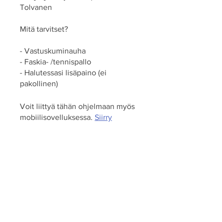
Tolvanen
Mitä tarvitset?
- Vastuskuminauha
- Faskia- /tennispallo
- Halutessasi lisäpaino (ei
pakollinen)
Voit liittyä tähän ohjelmaan myös
mobiilisovelluksessa.
Siirry
sovellukseen
Ohjaajat
Riikka Tolvanen