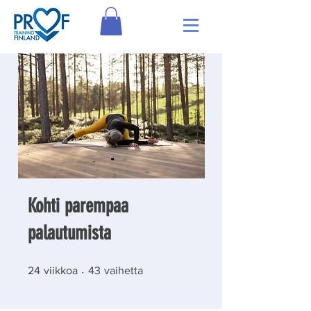
Kohti parempaa
palautumista
24 viikkoa
43 vaihetta
24
viikkoa
43
vaihetta