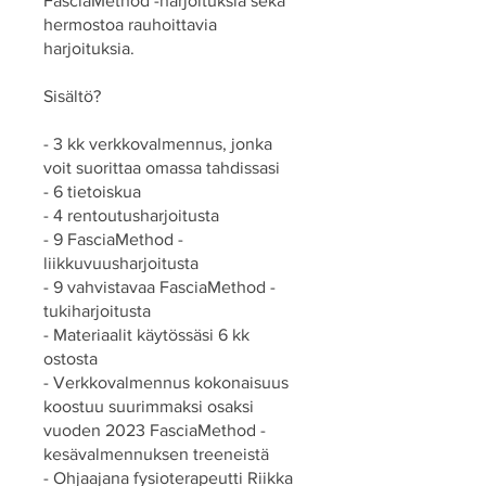
FasciaMethod -harjoituksia sekä
hermostoa rauhoittavia
harjoituksia.
Sisältö?
- 3 kk verkkovalmennus, jonka
voit suorittaa omassa tahdissasi
- 6 tietoiskua
- 4 rentoutusharjoitusta
- 9 FasciaMethod -
liikkuvuusharjoitusta
- 9 vahvistavaa FasciaMethod -
tukiharjoitusta
- Materiaalit käytössäsi 6 kk
ostosta
- Verkkovalmennus kokonaisuus
koostuu suurimmaksi osaksi
vuoden 2023 FasciaMethod -
kesävalmennuksen treeneistä
- Ohjaajana fysioterapeutti Riikka