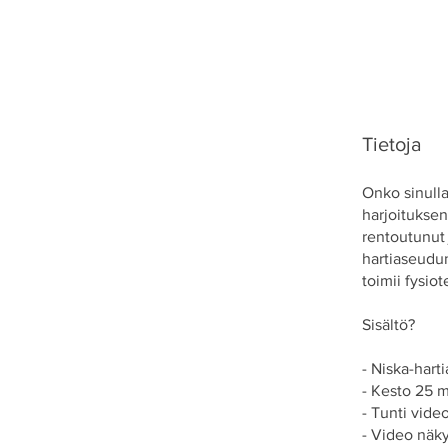
Tietoja
Onko sinull
harjoituksen
rentoutunut 
hartiaseudun
toimii fysio
Sisältö?
- Niska-hart
- Kesto 25 
- Tunti vid
- Video näky