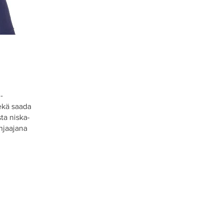
-
sekä saada
ta niska-
hjaajana