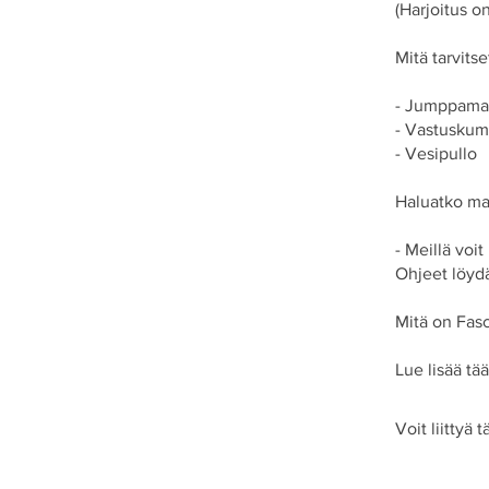
(Harjoitus 
Mitä tarvitse
- Jumppama
- Vastuskum
- Vesipullo
Haluatko mak
- Meillä voi
Ohjeet löydä
Mitä on Fas
Lue lisää tää
Voit liittyä