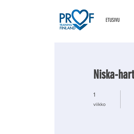
ETUSIVU
Niska-har
1 viikko
1
viikko