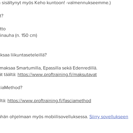
on sisältynyt myös Keho kuntoon! -valmennukseemme.)
t?
tto
inauha (n. 150 cm)
saa liikuntaseteleillä?
t maksaa Smartumilla, Epassilla sekä Edenredillä.
t täältä:
https://www.proftraining.fi/maksutavat
ciaMethod?
ltä:
https://www.proftraining.fi/fasciamethod
 tähän ohjelmaan myös mobiilisovelluksessa.
Siirry sovellukseen