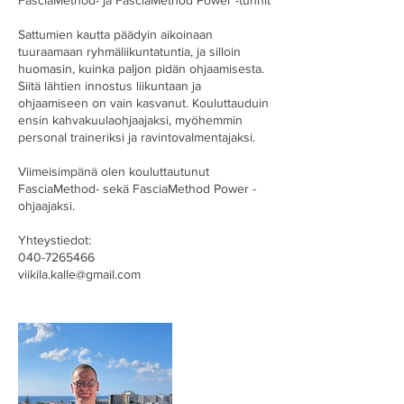
Sattumien kautta päädyin aikoinaan
tuuraamaan ryhmäliikuntatuntia, ja silloin
huomasin, kuinka paljon pidän ohjaamisesta.
Siitä lähtien innostus liikuntaan ja
ohjaamiseen on vain kasvanut. Kouluttauduin
ensin kahvakuulaohjaajaksi, myöhemmin
personal traineriksi ja ravintovalmentajaksi.
Viimeisimpänä olen kouluttautunut
FasciaMethod- sekä FasciaMethod Power -
ohjaajaksi.
Yhteystiedot:
040-7265466
viikila.kalle@gmail.com