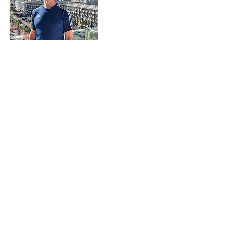
ProFTraining Finland Oy
Asiakaspalvelu
044 989 6853
ma-pe klo 9-16
info@proftraining.fi
y-tunnus
2698695-5