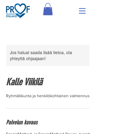
Jos haluat saada lisää tietoa, ota
yhteyttä ohjaajaan!
Kalle Viikilä
Ryhmäliikunta ja henkilökohtainen valmennus
Palvelun kuvaus
FasciaMethod- ja FasciaMethod Power -tunnit